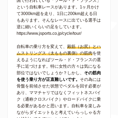
国で行われている「ツール・ド・フランス」
という自転車レースがあります。1ヶ月かけ
て3000km超を走り、1日に200km超える日
もあります。そんなレースに出ている選手は
逆に細いくらいの足をしています。
https://www.jsports.co.jp/cycle/tour/
自転車の乗り方を変えて、
殿筋（お尻）とハ
ムストリングス（太ももの裏側）の筋肉
を使
えるようになればツール・ド・フランスの選
手に近づけます。特に女性の方々は気になる
部位ではないでしょうか？しかし、
その筋肉
を使う乗り方が正直難しいです。
その為には
骨盤を前傾させた状態でペダルを回す必要が
あり、ママチャリではなくフィットネスバイ
ク（通称クロスバイク）やロードバイクに乗
る必要があるかと思います。自転車を楽しみ
ながらダイエットもと考えていらっしゃる方