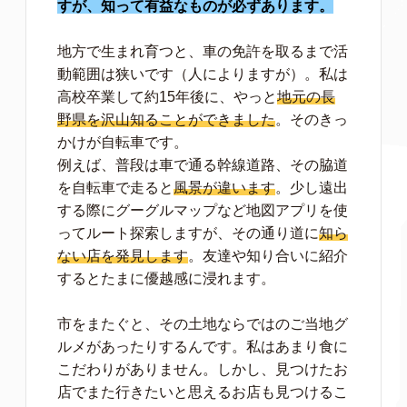
すが、知って有益なものが必ずあります。
地方で生まれ育つと、車の免許を取るまで活
動範囲は狭いです（人によりますが）。私は
高校卒業して約15年後に、やっと
地元の長
野県を沢山知ることができました
。そのきっ
かけが自転車です。
例えば、普段は車で通る幹線道路、その脇道
を自転車で走ると
風景が違います
。少し遠出
する際にグーグルマップなど地図アプリを使
ってルート探索しますが、その通り道に
知ら
ない店を発見します
。友達や知り合いに紹介
するとたまに優越感に浸れます。
市をまたぐと、その土地ならではのご当地グ
ルメがあったりするんです。私はあまり食に
こだわりがありません。しかし、見つけたお
店でまた行きたいと思えるお店も見つけるこ