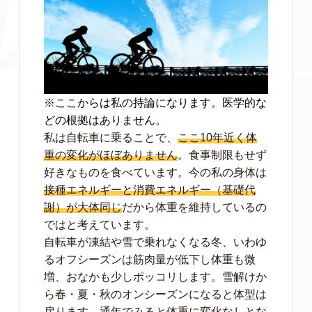
※ここからは私の持論になります。医学的な
どの根拠はありません。
私は自転車に乗ることで、
ここ10年近く体
重の変化がほぼありません
。食事制限もせず
好きなものを食べています。今の私の身体は
接種エネルギーと消費エネルギー（基礎代
謝）が大体同じ
だから体重を維持しているの
ではと考えています。
自転車が凍結や雪で乗れなくなる冬、いわゆ
るオフシーズンは筋肉量が低下し体重も微
増、おなかも少しポッコリします。雪解けか
ら春・夏・秋のオンシーズンになると体型は
戻ります。通年でみると体重に変化なしとな