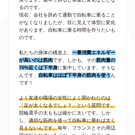
るのです。
現在、会社を辞めて通勤で自転車に乗ること
がなくなりましたが、目に見えて体型に変化
があります。自転車に乗る時間を作りたいも
のです。
私たちの身体の構造上、
一番消費エネルギー
が高いのは筋肉
です。しかも、その
筋肉量の
70%近くは下半身
に集中しています。そうな
んです、
自転車はほぼ下半身の筋肉を使う
ん
です！
よく友達や職場の女性によく聞かれたのは
「足が太くなるでしょ？」という質問です。
競輪選手の太ももは確かに太いです。しか
し、
適切な筋肉を使って自転車に乗れば太く
見えないんです。
毎年、フランスとその周辺